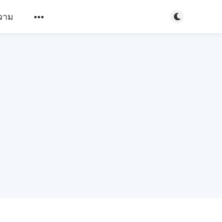
Toggle light/d
วาม