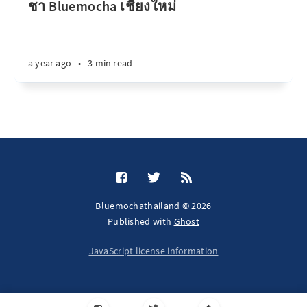
ชา Bluemocha เชียงใหม่
a year ago
•
3 min read
Bluemochathailand © 2026
Published with
Ghost
JavaScript license information