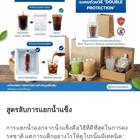
สูตรลับการแยกน้ำแข็ง
การแยกน้ำออกจากน้ำแข็งคือวิธีที่ดีที่สุดในการคง
รสชาติ แต่การแพ็กอย่างไรให้ดูโปรนั้นมีเทคนิค :