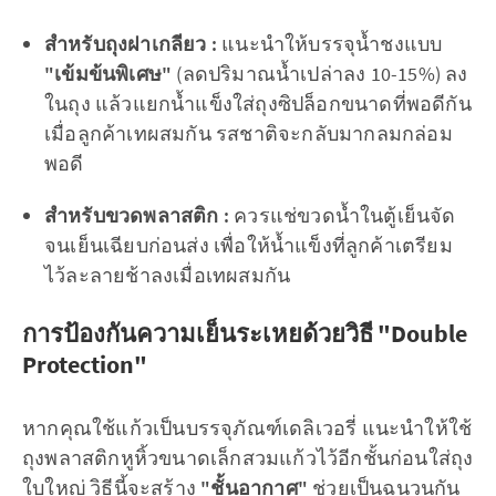
สำหรับถุงฝาเกลียว :
แนะนำให้บรรจุน้ำชงแบบ
"เข้มข้นพิเศษ"
(ลดปริมาณน้ำเปล่าลง 10-15%) ลง
ในถุง แล้วแยกน้ำแข็งใส่ถุงซิปล็อกขนาดที่พอดีกัน
เมื่อลูกค้าเทผสมกัน รสชาติจะกลับมากลมกล่อม
พอดี
สำหรับขวดพลาสติก :
ควรแช่ขวดน้ำในตู้เย็นจัด
จนเย็นเฉียบก่อนส่ง เพื่อให้น้ำแข็งที่ลูกค้าเตรียม
ไว้ละลายช้าลงเมื่อเทผสมกัน
การป้องกันความเย็นระเหยด้วยวิธี "Double
Protection"
หากคุณใช้แก้วเป็นบรรจุภัณฑ์เดลิเวอรี่ แนะนำให้ใช้
ถุงพลาสติกหูหิ้วขนาดเล็กสวมแก้วไว้อีกชั้นก่อนใส่ถุง
ใบใหญ่ วิธีนี้จะสร้าง
"ชั้นอากาศ"
ช่วยเป็นฉนวนกัน