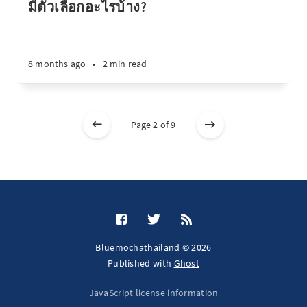
มีตัวเลือกอะไรบ้าง?
8 months ago
•
2 min read
Page 2 of 9
Bluemochathailand © 2026
Published with
Ghost
JavaScript license information